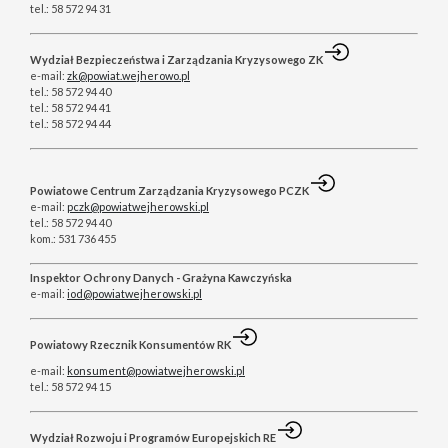
tel.: 58 572 94 31
Wydział Bezpieczeństwa i Zarządzania Kryzysowego ZK
e-mail:
zk@powiat.wejherowo.pl
tel.: 58 572 94 40
tel.: 58 572 94 41
tel.: 58 572 94 44
Powiatowe Centrum Zarządzania Kryzysowego PCZK
e-mail:
pczk@powiatwejherowski.pl
tel.: 58 572 94 40
kom.: 531 736 455
Inspektor Ochrony Danych - Grażyna Kawczyńska
e-mail:
iod@powiatwejherowski.pl
Powiatowy Rzecznik Konsumentów RK
e-mail:
konsument@powiatwejherowski.pl
tel.: 58 572 94 15
Wydział Rozwoju i Programów Europejskich RE