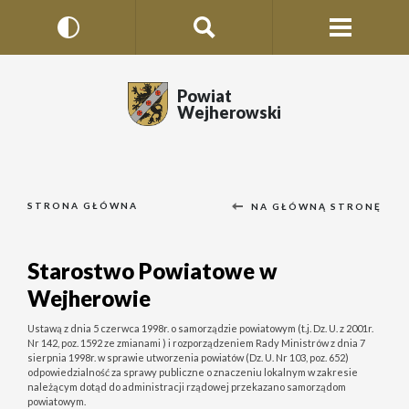
Powiat
Wejherowski
STRONA GŁÓWNA
NA GŁÓWNĄ STRONĘ
Starostwo Powiatowe w
Wejherowie
Ustawą z dnia 5 czerwca 1998r. o samorządzie powiatowym (t.j. Dz. U. z 2001r.
Nr 142, poz. 1592 ze zmianami ) i rozporządzeniem Rady Ministrów z dnia 7
sierpnia 1998r. w sprawie utworzenia powiatów (Dz. U. Nr 103, poz. 652)
odpowiedzialność za sprawy publiczne o znaczeniu lokalnym w zakresie
należącym dotąd do administracji rządowej przekazano samorządom
powiatowym.