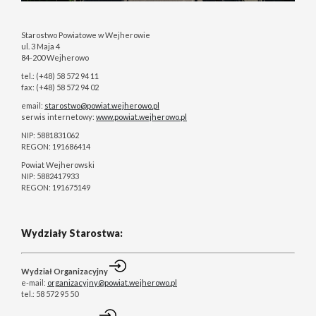
Starostwo Powiatowe w Wejherowie
ul. 3 Maja 4
84-200 Wejherowo
tel.: (+48) 58 572 94 11
fax: (+48) 58 572 94 02
email:
starostwo@powiat.wejherowo.pl
serwis internetowy:
www.powiat.wejherowo.pl
NIP: 5881831062
REGON: 191686414
Powiat Wejherowski
NIP: 5882417933
REGON: 191675149
Wydziały Starostwa:
Wydział Organizacyjny
e-mail:
organizacyjny@powiat.wejherowo.pl
tel.: 58 572 95 50