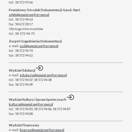
tel.: 58 572 95 46
Powiatowy Ośrodek Dokumentacji Geod.- Kart.
odgk@powiat.wejherowo.pl
tel.: 58 572 94 63
fax: 58 672 28 17
Obsługa interesantów
tel.: 58-572-94-73
Zespół Uzgadniania Dokumentacji
e-mail:
zud@powiat.wejherowo.pl
tel.: 58 572 94 70
fax: 58 572 94 62
Wydział Edukacji
e-mail:
edukacja@powiat.wejherowo.pl
tel.: 58 572 94 07, 58 572 94 08
fax: 58 572 94 09
Wydział Kultury i Spraw Społecznych
kultura@powiat.wejherowo.pl
tel.: 58 572 94 85, 58 572 94 86, 58 572 94 87
fax: 58 572 94 88
Wydział Finansowy
e-mail:
finanse@powiat.wejherowo.pl