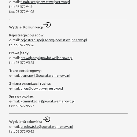
e-mail:
fundusze@powiat.wejherowo.pl
tel.: 58 572 94 51
fax: 58 572 94 02
Wydział Komunikacji
Rejestracja pojazdów:
e-mail:
rejestracjapojazdow@powiat.wejherowo.pl
tel.: 58 572 95 26
Prawa jazdy:
e-mail:
prawojazdy@powiat.wejherowo.pl
tel.: 58 572 95 25
Transport drogowy:
e-mail:
transport@powiat.wejherowo.pl
Zmiana organizacji ruchu:
e-mail:
drogi@powiat.wejherowo.pl
Sprawy ogólne:
e-mial:
komunikacja@powiat.wejherowo.pl
fax: 58 572 95 27
Wydział Środowiska
e-mail:
srodowisko@powiat.wejherowo.pl
tel.: 58 572 95 45