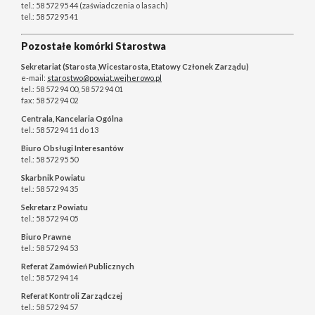
tel.: 58 572 95 44 (zaświadczenia o lasach)
tel.: 58 572 95 41
Pozostałe komórki Starostwa
Sekretariat (Starosta ,Wicestarosta, Etatowy Członek Zarządu)
e-mail:
starostwo@powiat.wejherowo.pl
tel.: 58 572 94 00, 58 572 94 01
fax: 58 572 94 02
Centrala, Kancelaria Ogólna
tel.: 58 572 94 11 do 13
Biuro Obsługi Interesantów
tel.: 58 572 95 50
Skarbnik Powiatu
tel.: 58 572 94 35
Sekretarz Powiatu
tel.: 58 572 94 05
Biuro Prawne
tel.: 58 572 94 53
Referat Zamówień Publicznych
tel.: 58 572 94 14
Referat Kontroli Zarządczej
tel.: 58 572 94 57