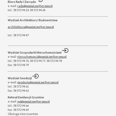
Biuro Rady i Zarządu
e-mail:
rada@powiat.wejherowo.pl
tel.: 58 572 94 23, 58 572 94 24
Wydział Architektury i Budownictwa
architektura@powiat.wejherowo.pl
tel.: 58 572 94 47
Wydział Gospodarki Nieruchomościami
e-mail:
nieruchomosci@powiat.wejherowo.pl
tel.: 58 572 94 76, 58 572 94 77, 58 572 94 78
fax: 58 572 94 79
Wydział Geodezji
e-mail:
geodezja@powiat.wejherowo.pl
tel.: 58 572 94 61
fax: 58 572 94 62
Referat Ewidencji Gruntów
e-mail:
eg@powiat.wejherowo.pl
tel.: 58 572 94 66
fax: 58 572 94 69
Obsługa interesantów