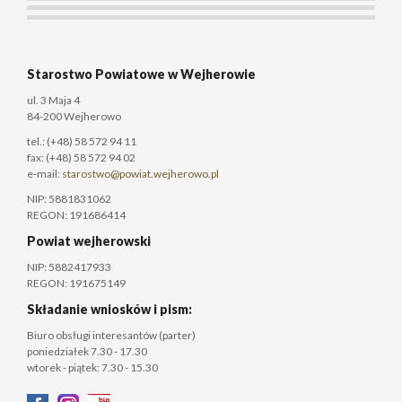
Starostwo Powiatowe w Wejherowie
ul. 3 Maja 4
84-200 Wejherowo
tel.: (+48) 58 572 94 11
fax: (+48) 58 572 94 02
e-mail:
starostwo@powiat.wejherowo.pl
NIP: 5881831062
REGON: 191686414
Powiat wejherowski
NIP: 5882417933
REGON: 191675149
Składanie wniosków i pism:
Biuro obsługi interesantów (parter)
poniedziałek 7.30 - 17.30
wtorek - piątek: 7.30 - 15.30